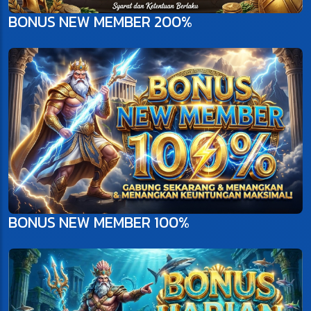
BONUS NEW MEMBER 200%
BONUS NEW MEMBER 100%