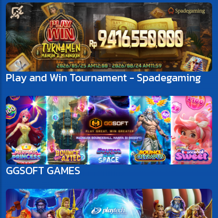
Play and Win Tournament - Spadegaming
GGSOFT GAMES