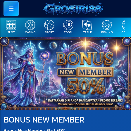
SLOT
CASINO
SPORT
TOGEL
TABLE
FISHING
COCK F
BONUS NEW MEMBER
Bonus New Member Slot 50%