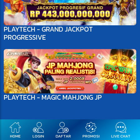
PLAYTECH - GRAND JACKPOT
PROGRESSIVE
PLAYTECH - MAGIC MAHJONG JP
HOME
LOGIN
DAFTAR
PROMOSI
LIVE CHAT