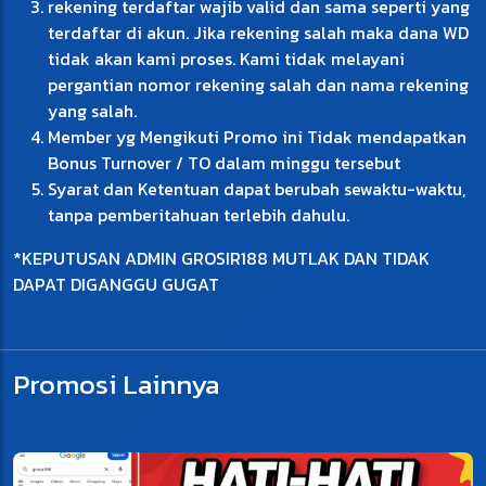
rekening terdaftar wajib valid dan sama seperti yang
terdaftar di akun. Jika rekening salah maka dana WD
tidak akan kami proses. Kami tidak melayani
pergantian nomor rekening salah dan nama rekening
yang salah.
Member yg Mengikuti Promo ini Tidak mendapatkan
Bonus Turnover / TO dalam minggu tersebut
Syarat dan Ketentuan dapat berubah sewaktu-waktu,
tanpa pemberitahuan terlebih dahulu.
*KEPUTUSAN ADMIN GROSIR188 MUTLAK DAN TIDAK
DAPAT DIGANGGU GUGAT
Promosi Lainnya