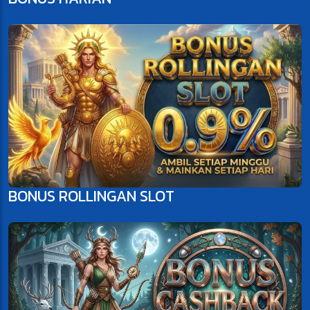
BONUS ROLLINGAN SLOT