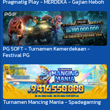
Pragmatig Play - MERDEKA - Gajian Heboh
PG SOFT - Turnamen Kemerdekaan -
Festival PG
Turnamen Mancing Mania - Spadegaming